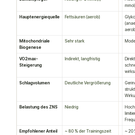
mmol/
Hauptenergiequelle
Fettsäuren (aerob)
Glyk
(anae
aerob
Mitochondriale
Sehr stark
Mode
Biogenese
VO2max-
Indirekt, langfristig
Direkt
Steigerung
schne
wirk
Schlagvolumen
Deutliche Vergrößerung
Gerin
strukt
Wirk
Belastung des ZNS
Niedrig
Hoch
limitie
Freq
Empfohlener Anteil
~ 80 % der Trainingszeit
~ 20 