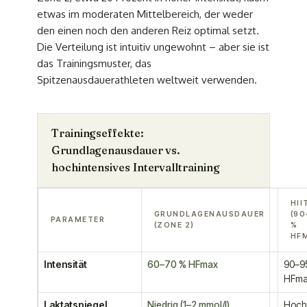
etwas im moderaten Mittelbereich, der weder
den einen noch den anderen Reiz optimal setzt.
Die Verteilung ist intuitiv ungewohnt – aber sie ist
das Trainingsmuster, das
Spitzenausdauerathleten weltweit verwenden.
Trainingseffekte:
Grundlagenausdauer vs.
hochintensives Intervalltraining
HII
GRUNDLAGENAUSDAUER
(90
PARAMETER
(ZONE 2)
%
HF
Intensität
60–70 % HFmax
90–9
HFm
Laktatspiegel
Niedrig (1–2 mmol/l)
Hoch