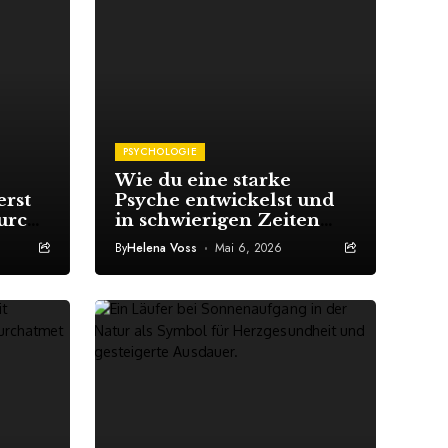
PSYCHOLOGIE
Wie du eine starke
erst
Psyche entwickelst und
urch
in schwierigen Zeiten
innerlich stabil bleibst
By
Helena Voss
Mai 6, 2026
st