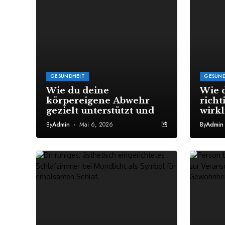
GESUNDHEIT
GESUND
Wie du deine
Wie 
körpereigene Abwehr
richt
gezielt unterstützt und
wirkl
seltener krank wirst
Gesu
By
Admin
Mai 6, 2026
By
Admin