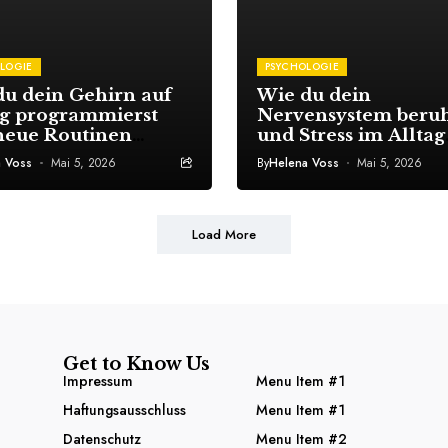
LOGIE
PSYCHOLOGIE
du dein Gehirn auf
Wie du dein
lg programmierst
Nervensystem beruh
neue Routinen
und Stress im Alltag
ich dauerhaft
sofort spürbar reduz
a Voss
Mai 5, 2026
By
Helena Voss
Mai 5, 2026
hältst
Load More
Get to Know Us
Impressum
Menu Item #1
Haftungsausschluss
Menu Item #1
Datenschutz
Menu Item #2