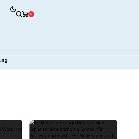
0
ung