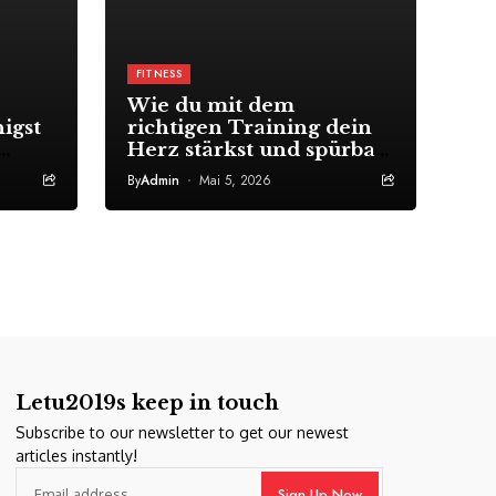
FITNESS
Wie du mit dem
igst
richtigen Training dein
Herz stärkst und spürbar
ierst
mehr Ausdauer gewinnst
By
Admin
Mai 5, 2026
Letu2019s keep in touch
Subscribe to our newsletter to get our newest
articles instantly!