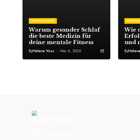
PSYCHOLOGIE
PSYCHO
Warum gesunder Schlaf
Wie 
die beste Medizin für
Erfo
deine mentale Fitness
und 
und Konzentration ist
endl
By
Helena Voss
Mai 6, 2026
By
Helen
durch