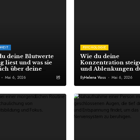
HEIT
PSYCHOLOGIE
du deine Blutwerte
Wie du deine
ig liest und was sie
Konzentration steig
ich über deine
und Ablenkungen d
ndheit aussagen
gezielte mentale
Mai 6, 2026
By
Helena Voss
Mai 6, 2026
Übungen ausschalte