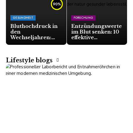
90
%
GESUNDHEIT
FORSCHUNG
Bluthochdruck in
Entzündungswerte
den
im Blut senken: 10
Wechseljahren:
effektive
Warum das Herz
Möglichkeiten für
jetzt besondere
Ihre Gesundheit
Aufmerksamkeit
Lifestyle blogs
braucht