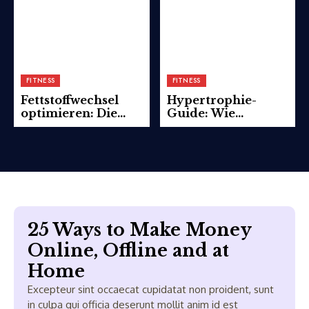
FITNESS
FITNESS
Fettstoffwechsel
Hypertrophie-
optimieren: Die
Guide: Wie
Wissenschaft
Muskelaufbau auf
hinter der
zellulärer Ebene
effektiven
funktioniert
Fettverbrennung
25 Ways to Make Money
Online, Offline and at
Home
Excepteur sint occaecat cupidatat non proident, sunt
in culpa qui officia deserunt mollit anim id est