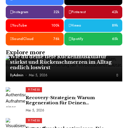
Instagram
32k
Pinterest
42k
YouTube
100k
Vimeo
89k
SoundCloud
76k
Spotify
65k
FITNESS
Explore more
Wie du deine tiefe Rückenmuskulatur
stärkst und Rückenschmerzen im Alltag
endlich loswirst
By
Admin
Mai 5, 2026
FITNESS
Recovery-Strategien: Warum
Regeneration für Deinen
Trainingserfolg entscheidend ist
Mai 5, 2026
FITNESS